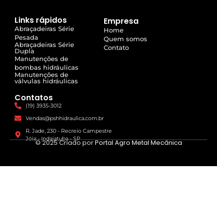
Links rápidos
Empresa
Abraçadeiras Série
Home
Pesada
Quem somos
Abraçadeiras Série
Contato
Dupla
Manutenções de
bombas hidráulicas
Manutenções de
válvulas hidráulicas
Contatos
(19) 3935-3012
Vendas@pshhidraulica.com.br
R. Jade, 230 - Recreio Campestre
Jóia - Indaiatuba - SP
© 2025 Criado por
Portal Agro Metal Mecânica