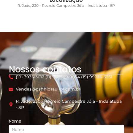
R. Jade, 230 - Recreio Campestre Jóia - Indaiatuba - SP
Nossos contatos
(19) 3935-3012 (11) 997569-9054 (19) 99736-3251
Vendas@pshhidraulica.com.br
R. Jade, 230 - Recreio Campestre Jóia - Indaiatuba
- SP
Nome