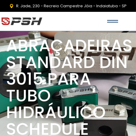
R. Jade, 230 - Recreio Campestre Jóia - Indaiatuba - SP
ABRAÇADEIRAS
STANDARD DIN
3015 PARA
TUBO
HIDRÁULICO
SCHEDULE