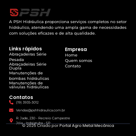
A PSH Hidráulica proporciona serviços completos no setor
hidráulico, atendendo uma ampla gama de necessidades
com soluções eficazes e de alta qualidade.
Links rápidos
Empresa
Abraçadeiras Série
Home
Pesada
Quem somos
Abraçadeiras Série
Contato
Dupla
Manutenções de
bombas hidráulicas
Manutenções de
válvulas hidráulicas
Contatos
(19) 3935-3012
Vendas@pshhidraulica.com.br
R. Jade, 230 - Recreio Campestre
Jóia - Indaiatuba - SP
© 2025 Criado por
Portal Agro Metal Mecânica