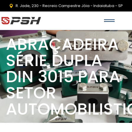
R. Jade, 230 - Recreio Campestre Jóia - Indaiatuba - SP
ABRAÇADEIRA
SÉRIE DUPLA
DIN 3015 PARA
SETOR
AUTOMOBILIST