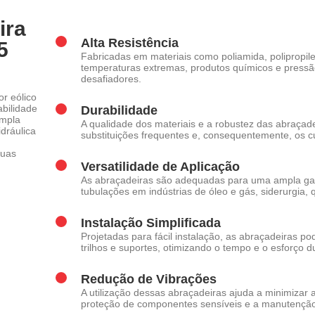
ira
Alta Resistência
5
Fabricadas em materiais como poliamida, polipropile
temperaturas extremas, produtos químicos e press
desafiadores.
r eólico
abilidade
Durabilidade
ampla
A qualidade dos materiais e a robustez das abraçad
dráulica
substituições frequentes e, consequentemente, os 
suas
Versatilidade de Aplicação
As abraçadeiras são adequadas para uma ampla gam
tubulações em indústrias de óleo e gás, siderurgia, 
Instalação Simplificada
Projetadas para fácil instalação, as abraçadeiras 
trilhos e suportes, otimizando o tempo e o esforço d
Redução de Vibrações
A utilização dessas abraçadeiras ajuda a minimizar 
proteção de componentes sensíveis e a manutenção 