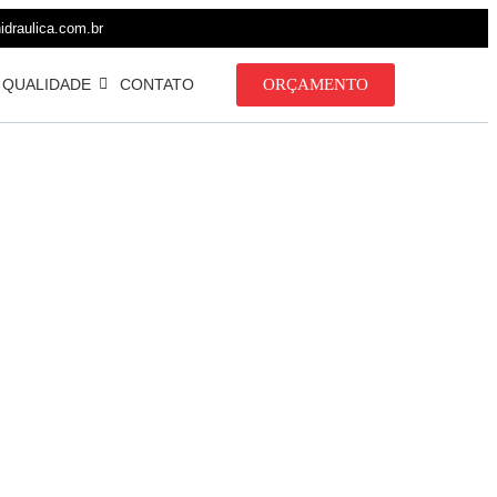
draulica.com.br
QUALIDADE
CONTATO
ORÇAMENTO
RIE
015
ICO