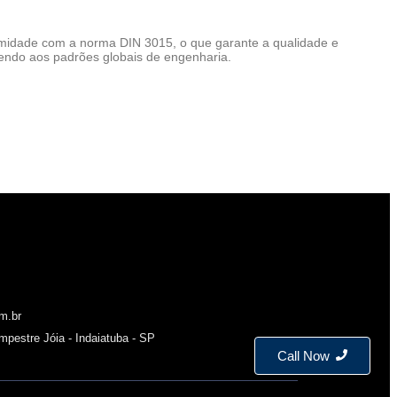
rmidade com a norma DIN 3015, o que garante a qualidade e
dendo aos padrões globais de engenharia.
m.br
mpestre Jóia - Indaiatuba - SP
Call Now