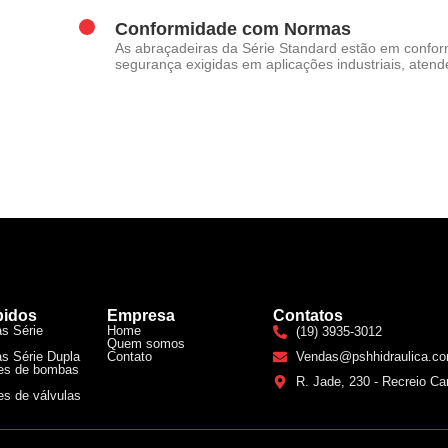
Conformidade com Normas
As abraçadeiras da Série Standard estão em confo
segurança exigidas em aplicações industriais, aten
pidos
Empresa
Contatos
s Série
Home
(19) 3935-3012
Quem somos
s Série Dupla
Contato
Vendas@pshhidraulica.co
es de bombas
R. Jade, 230 - Recreio Ca
s de válvulas