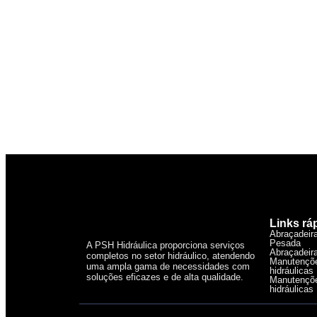
Links rá
Abraçadeira
Pesada
A PSH Hidráulica proporciona serviços
Abraçadeira
completos no setor hidráulico, atendendo
Manutençõ
uma ampla gama de necessidades com
hidráulicas
soluções eficazes e de alta qualidade.
Manutençõe
hidráulicas