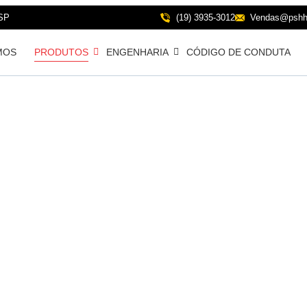
 SP
(19) 3935-3012
Vendas@pshhi
MOS
PRODUTOS
ENGENHARIA
CÓDIGO DE CONDUTA
RAÇADEIRA SÉ
ANDARD DIN 3
RA SETOR EÓL